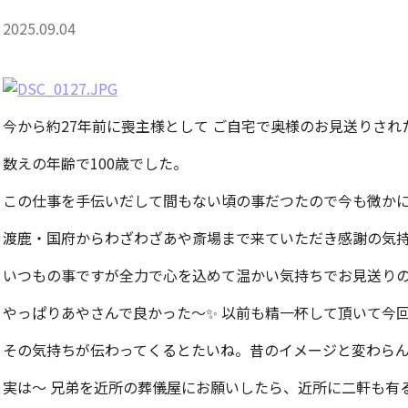
2025.09.04
今から約27年前に喪主様として ご自宅で奥様のお見送りされ
数えの年齢で100歳でした。
この仕事を手伝いだして間もない頃の事だつたので今も微かに覚え
渡鹿・国府からわざわざあや斎場まで来ていただき感謝の気
いつもの事ですが全力で心を込めて温かい気持ちでお見送り
やっぱりあやさんで良かった～✨ 以前も精一杯して頂いて今回も.
その気持ちが伝わってくるとたいね。昔のイメージと変わらん
実は～ 兄弟を近所の葬儀屋にお願いしたら、近所に二軒も有るか