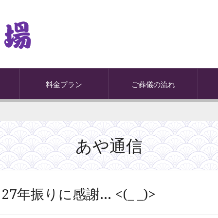
料金プラン
ご葬儀の流れ
あや通信
27年振りに感謝... <(_ _)>