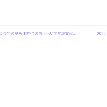
≪ 今年の夏も お祭りのお手伝いで地域貢献...
202