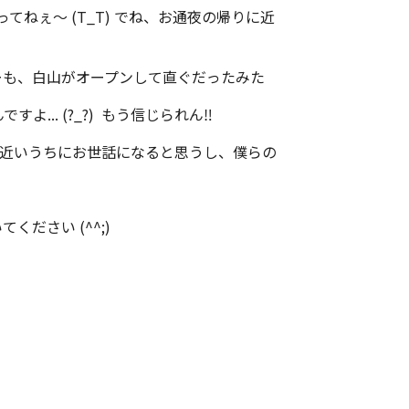
ねぇ～ (T_T) でね、お通夜の帰りに近
どーも、白山がオープンして直ぐだったみた
... (?_?) もう信じられん‼
弟が近いうちにお世話になると思うし、僕らの
ださい (^^;)