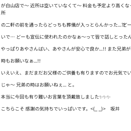
が白山店で～ 近所は空いていなくて～ 料金も予定より高くなって
所
の二軒の前を通ったらどっちも葬儀が入っとらんかった...⁇ 
いで… どーも宣伝に使われたのかなぁ～って皆で話しとったんですよ
やっぱりあやさんばい、あやさんが安心で良か...!! また兄
時もお願いなぁ...!!
いえいえ、まだまだお父様のご供養も有りますのでお元気でいてく
じゃ～ 兄弟の時はお願いねぇ... と。
本当に今回も有り難いお言葉を頂戴致しました✨✨✨
こちらこそ 感謝の気持ちでいっぱいです。<(_ _)> 坂井